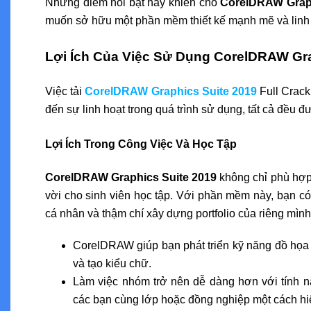
Những điểm nổi bật này khiến cho
CorelDRAW Graph
muốn sở hữu một phần mềm thiết kế mạnh mẽ và linh 
Lợi Ích Của Việc Sử Dụng CorelDRAW Gra
Việc tải
CorelDRAW Graphics Suite 2019
Full Crack
đến sự linh hoạt trong quá trình sử dụng, tất cả đều đ
Lợi Ích Trong Công Việc Và Học Tập
CorelDRAW Graphics Suite 2019
không chỉ phù hợp 
vời cho sinh viên học tập. Với phần mềm này, bạn có 
cá nhân và thậm chí xây dựng portfolio của riêng mình
CorelDRAW giúp bạn phát triển kỹ năng đồ họa 
và tạo kiểu chữ.
Làm việc nhóm trở nên dễ dàng hơn với tính nă
các bạn cùng lớp hoặc đồng nghiệp một cách hi