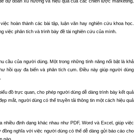
ể dự đoán xu hướng và hiệu quả của các chiến lược marketing,
việc hoàn thành các bài tập, luận văn hay nghiên cứu khoa học.
ng việc phân tích và trình bày đề tài nghiên cứu của mình.
u cầu của người dùng. Một trong những tính năng nổi bật là khả
như hồi quy đa biến và phân tích cụm. Điều này giúp người dùng
.
biểu đồ trực quan, cho phép người dùng dễ dàng trình bày kết quả
đẹp mắt, người dùng có thể truyền tải thông tin một cách hiệu quả
ra nhiều định dạng khác nhau như PDF, Word và Excel, giúp việc
ày đồng nghĩa với việc người dùng có thể dễ dàng gửi báo cáo cho
n nào.