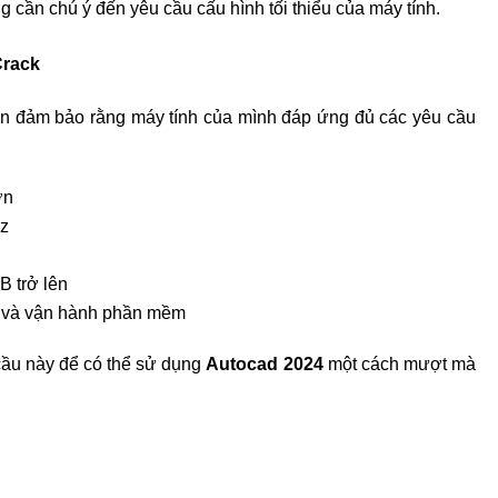
g cần chú ý đến yêu cầu cấu hình tối thiểu của máy tính.
Crack
ần đảm bảo rằng máy tính của mình đáp ứng đủ các yêu cầu
ơn
Hz
B trở lên
ặt và vận hành phần mềm
cầu này để có thể sử dụng
Autocad 2024
một cách mượt mà