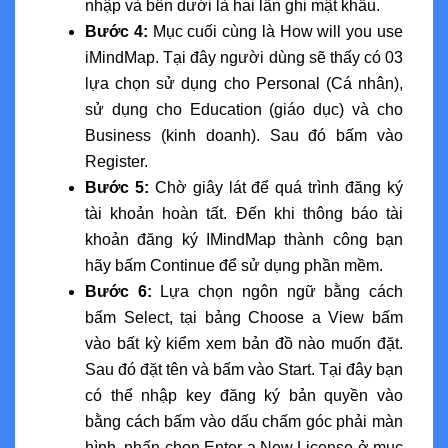
nhập và bên dưới là hai lần ghi mật khẩu.
Bước 4:
Mục cuối cùng là How will you use
iMindMap. Tại đây người dùng sẽ thấy có 03
lựa chọn sử dụng cho Personal (Cá nhân),
sử dụng cho Education (giáo dục) và cho
Business (kinh doanh). Sau đó bấm vào
Register.
Bước 5:
Chờ giây lát để quá trình đăng ký
tài khoản hoàn tất. Đến khi thông báo tài
khoản đăng ký IMindMap thành công bạn
hãy bấm Continue để sử dụng phần mềm.
Bước 6:
Lựa chọn ngôn ngữ bằng cách
bấm Select, tại bảng Choose a View bấm
vào bất kỳ kiểm xem bản đồ nào muốn đặt.
Sau đó đặt tên và bấm vào Start. Tại đây bạn
có thể nhập key đăng ký bản quyền vào
bằng cách bấm vào dấu chấm góc phải màn
hình, nhấn chọn Enter a New License ở mục