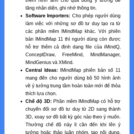
thêm hình ảnh cho quả bóng ý tưởng để
tăng nhận diện, ghi nhớ thông tin.
Software Importers:
Cho phép người dùng
làm việc với những sơ đồ tư duy tạo ra từ
các phần mềm IMindMap khác. Với phiên
bản IMindMap 11 thì người dùng còn được
hỗ trợ thêm cả định dạng file của iMindQ,
ConceptDraw, FreeMind, MindManager,
MindGenius và XMind.
Central Ideas:
IMindMap phiên bản số 11
mang đến cho người dùng bộ 50 hình ảnh
về ý tưởng trung tâm hoàn toàn mới để thỏa
thích lựa chọn.
Chế độ 3D:
Phần mềm IMindMap có hỗ trợ
chuyển đổi sơ đồ tư duy từ 2D sang thành
3D, xoay sơ đồ bất kỳ góc nào theo ý muốn.
Thường chế độ này ít cần đến khi lên ý
tưởng hoặc thảo luận nhóm, tạo nội dung.