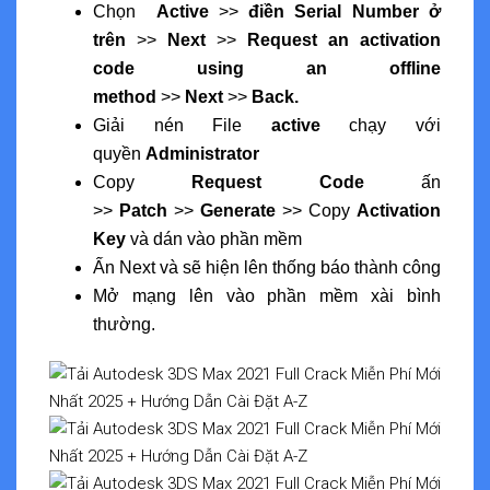
Chọn
Active
>>
điền
Serial Number ở
trên
>>
Next
>>
Request an activation
code using an offline
method
>>
Next
>>
Back.
Giải nén File
active
chạy với
quyền
Administrator
Copy
Request Code
ấn
>>
Patch
>>
Generate
>> Copy
Activation
Key
và dán vào phần mềm
Ấn Next và sẽ hiện lên thống báo thành công
Mở mạng lên vào phần mềm xài bình
thường.